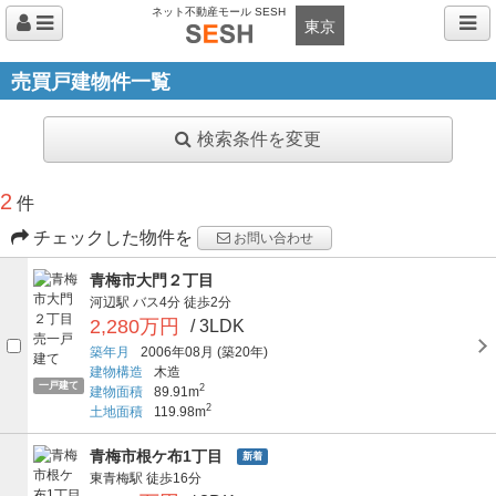
ネット不動産モール SESH
東京
売買戸建物件一覧
検索条件を変更
2
件
チェックした物件を
お問い合わせ
青梅市大門２丁目
河辺駅
バス4分
徒歩2分
2,280万円
/ 3LDK
築年月
2006年08月
(築20年)
建物構造
木造
一戸建て
2
建物面積
89.91m
2
土地面積
119.98m
青梅市根ケ布1丁目
新着
東青梅駅
徒歩16分