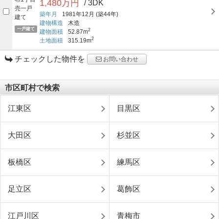
1,480万円
/ 3DK
築年月
1981年12月
(築44年)
建物構造
木造
一戸建て
2
建物面積
52.87m
2
土地面積
315.19m
チェックした物件を
お問い合わせ
市区町村で検索
江東区
目黒区
大田区
杉並区
板橋区
練馬区
足立区
葛飾区
江戸川区
青梅市