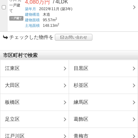
4,080万円
/ 4LDK
築年月
2022年11月
(築3年)
建物構造
木造
一戸建て
2
建物面積
95.57m
2
土地面積
148.13m
チェックした物件を
お問い合わせ
市区町村で検索
江東区
目黒区
大田区
杉並区
板橋区
練馬区
足立区
葛飾区
江戸川区
青梅市