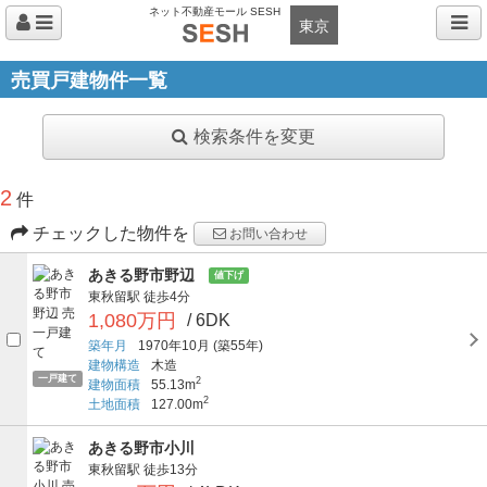
ネット不動産モール SESH
東京
売買戸建物件一覧
検索条件を変更
2
件
チェックした物件を
お問い合わせ
あきる野市野辺
値下げ
東秋留駅
徒歩4分
1,080万円
/ 6DK
築年月
1970年10月
(築55年)
建物構造
木造
一戸建て
2
建物面積
55.13m
2
土地面積
127.00m
あきる野市小川
東秋留駅
徒歩13分