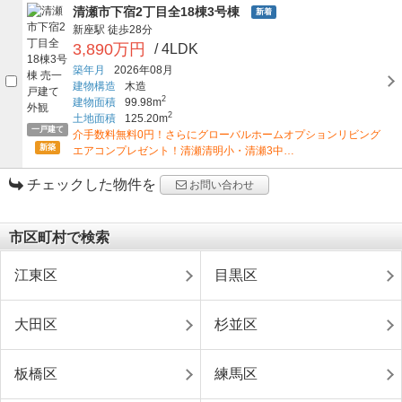
清瀬市下宿2丁目全18棟3号棟
新着
新座駅
徒歩28分
3,890万円
/ 4LDK
築年月
2026年08月
建物構造
木造
2
建物面積
99.98m
2
土地面積
125.20m
一戸建て
介手数料無料0円！さらにグローバルホームオプションリビング
新築
エアコンプレゼント！清瀬清明小・清瀬3中…
チェックした物件を
お問い合わせ
市区町村で検索
江東区
目黒区
大田区
杉並区
板橋区
練馬区