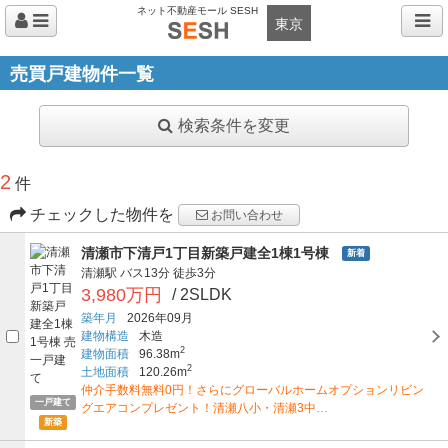
ネット不動産モール SESH
東京
売買戸建物件一覧
検索条件を変更
2
件
チェックした物件を
お問い合わせ
清瀬市下清戸1丁目新築戸建全1棟1号棟
新着
清瀬駅
バス13分
徒歩3分
3,980万円
/ 2SLDK
築年月
2026年09月
建物構造
木造
2
建物面積
96.38m
2
土地面積
120.26m
仲介手数料無料0円！さらにグローバルホームオプションリビン
一戸建て
グエアコンプレゼント！清瀬八小・清瀬3中…
新築