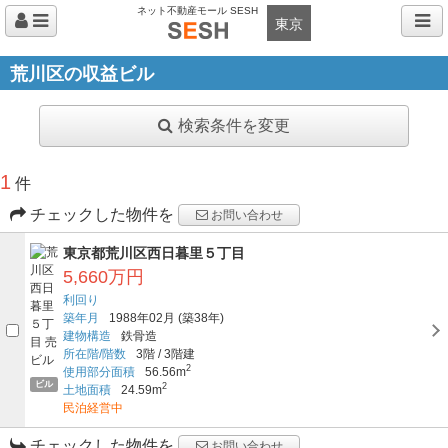
ネット不動産モール SESH
東京
荒川区の収益ビル
検索条件を変更
1
件
チェックした物件を
お問い合わせ
東京都荒川区西日暮里５丁目
5,660万円
利回り
築年月
1988年02月
(築38年)
建物構造
鉄骨造
所在階/階数
3階
/
3階建
2
使用部分面積
56.56m
ビル
2
土地面積
24.59m
民泊経営中
チェックした物件を
お問い合わせ