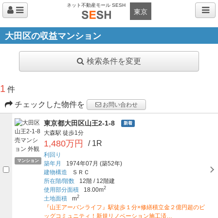
ネット不動産モール SESH
東京
大田区の収益マンション
検索条件を変更
1
件
チェックした物件を
お問い合わせ
東京都大田区山王2-1-8
新着
大森駅
徒歩1分
1,480万円
/ 1R
利回り
マンション
築年月
1974年07月
(築52年)
建物構造
ＳＲＣ
所在階/階数
12階
/
12階建
2
使用部分面積
18.00m
2
土地面積
m
『山王アーバンライフ』駅徒歩１分×修繕積立金２億円超のビ
ッグコミュニティ！新規リノベーション施工済…