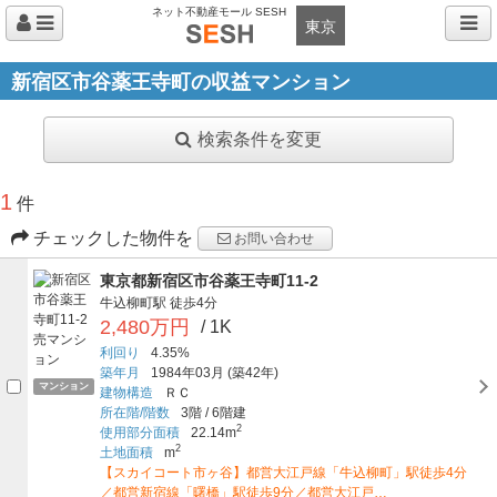
ネット不動産モール SESH
東京
新宿区市谷薬王寺町の収益マンション
検索条件を変更
1
件
チェックした物件を
お問い合わせ
東京都新宿区市谷薬王寺町11-2
牛込柳町駅
徒歩4分
2,480万円
/ 1K
利回り
4.35%
築年月
1984年03月
(築42年)
マンション
建物構造
ＲＣ
所在階/階数
3階
/
6階建
2
使用部分面積
22.14m
2
土地面積
m
【スカイコート市ヶ谷】都営大江戸線「牛込柳町」駅徒歩4分
／都営新宿線「曙橋」駅徒歩9分／都営大江戸…