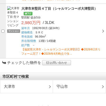
大津市本堅田４丁目（シャルマンコーポ大津堅田）
値下げ
堅田駅
徒歩5分
2,980万円
/ 3LDK
築年月
1992年08月
(築34年)
マンション
建物構造
ＳＲＣ
2
専有面積
96.99m
所在階/階数
13階
/
14階建
総戸数
－
【滋賀県大津市・シャルマンコーポ大津堅田】◆2026年2月リ
フォーム完了！◆2026年4月時点で住…
チェックした物件を
お問い合わせ
市区町村で検索
大津市
守山市