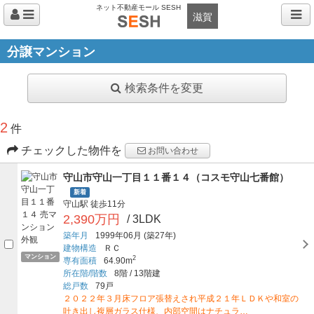
ネット不動産モール SESH
滋賀
分譲マンション
検索条件を変更
2
件
チェックした物件を
お問い合わせ
守山市守山一丁目１１番１４（コスモ守山七番館）
新着
守山駅
徒歩11分
2,390万円
/ 3LDK
築年月
1999年06月
(築27年)
建物構造
ＲＣ
マンション
2
専有面積
64.90m
所在階/階数
8階
/
13階建
総戸数
79戸
２０２２年３月床フロア張替えされ平成２１年ＬＤＫや和室の
吐き出し複層ガラス仕様、内部空間はナチュラ…