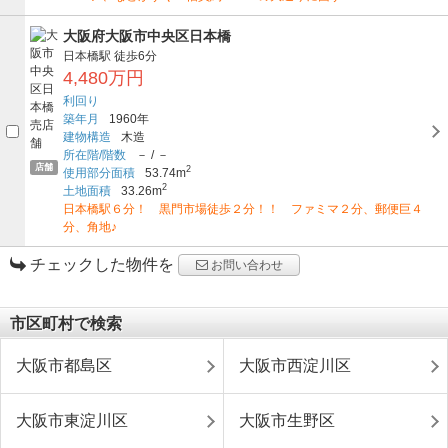
大阪府大阪市中央区日本橋
日本橋駅
徒歩6分
4,480万円
利回り
築年月
1960年
建物構造
木造
所在階/階数
－
/
－
店舗
2
使用部分面積
53.74m
2
土地面積
33.26m
日本橋駅６分！ 黒門市場徒歩２分！！ ファミマ２分、郵便巨４
分、角地♪
チェックした物件を
お問い合わせ
市区町村で検索
大阪市都島区
大阪市西淀川区
大阪市東淀川区
大阪市生野区