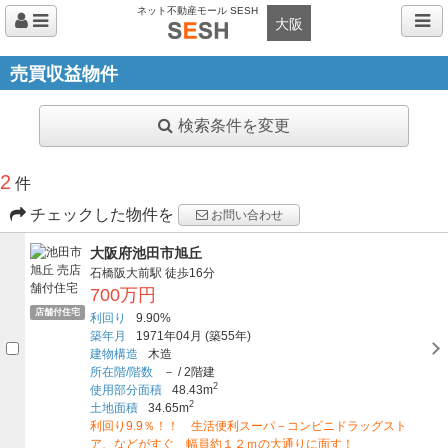
ネット不動産モール SESH
大阪
売買収益物件
検索条件を変更
2
件
チェックした物件を
お問い合わせ
大阪府池田市旭丘
石橋阪大前駅
徒歩16分
700万円
店舗付住宅
利回り
9.90%
築年月
1971年04月
(築55年)
建物構造
木造
所在階/階数
－
/
2階建
2
使用部分面積
48.43m
2
土地面積
34.65m
利回り9.9％！！ 生活便利スーパ－コンビニドラッグスト
ア、などがすぐ 幅員約１２ｍの大通りに面す！