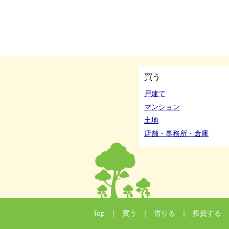
買う
戸建て
マンション
土地
店舗・事務所・倉庫
Top
｜
買う
｜
借りる
｜
投資する