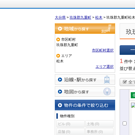
大分県
>
玖珠郡九重町
>
松木
>
玖珠郡九重町松
玖
地域から探す
市区町村
玖珠郡九重町
市区町村選択
エリア
一覧で
1
松木
件中 
エリア選択
並び替
全
沿線・駅から探す
地図から探す
売
設
物件の条件で絞り込む
物件種別
ビル (0)
土地 (0)
店舗 (0)
事務所 (0)