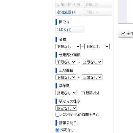
店舗付住宅 (0)
倉庫 (0)
宿泊施設 (1)
工場 (0)
間取り
1LDK (1)
全
価格
～
使用部分面積
～
土地面積
～
築年数
新築以外
駅からの徒歩
バス停からの時間を含む
情報公開日
指定なし