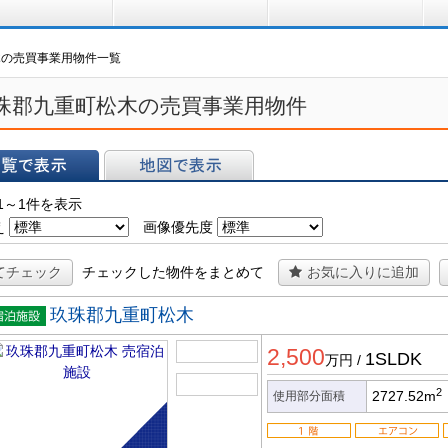
買う
借りる
プ
木の売買事業用物件一覧
珠郡九重町松木の売買事業用物件
表示
地図で表示
1～1件を表示
え
画像優先度
てチェック
チェックした物件をまとめて
お気に入りに追加
玖珠郡九重町松木
宿泊施
2,500
1SLDK
万円
/
2
2727.52m
使用部分面積