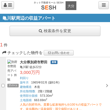
ネット不動産モール SESH
大分
亀川駅周辺の収益アパート
検索条件を変更
1
件
チェックした物件を
お問い合わせ
大分県別府市野田
新着
亀川駅
徒歩22分
3,000万円
利回り
築年月
1965年02月
(築61年)
アパート
建物構造
木造
所在階/階数
2階
/
2階建
2
使用部分面積
573.30m
2
土地面積
663.69m
人気の別府市内。貴重な鉱泉地持ち分100％の収益アパートで
す。徒歩圏内に温泉病院・国立病院がありま…