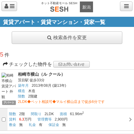
ネット不動産モール SESH
新潟
賃貸アパート・賃貸マンション・貸家一覧
検索条件を変更
5
件
チェックした物件を
お問い合わせ
柏崎市横山（ル クール）
茨目駅
徒歩33分
築年月
2013年08月
(築13年)
構造
木造
階数
2階建
2LDK◆ペット相談可◆マルイ横山店まで徒歩6分です
アパート
2
階数
2階
間取り
2LDK
面積
61.96m
賃料
6.3
万円
管理費等
2,900円
敷金
無
礼金
有
保証金
無