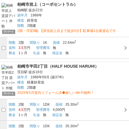
柏崎市岩上（コーポセントラル）
柏崎駅
徒歩22分
築年月
1988年
構造
鉄骨造
階数
2階建
2階・洋室8帖 【原信岩上店まで徒歩5分】駐車場1台家賃込です
アパート
2
階数
2階
間取り
1K
面積
22.64m
賃料
3.5
万円
管理費等
無
敷金
1ヶ月
礼金
無
保証金
無
柏崎市半田2丁目（HALF HOUSE HARUHI）
茨目駅
徒歩16分
築年月
1988年09月
(築37年)
構造
軽量鉄骨造
階数
2階建
2025年5月室内リフォーム済◆嬉しいWi-Fi無料！
アパート
2
階数
2階
間取り
1DK
面積
35.30m
賃料
4.5
万円
管理費等
4,000円
敷金
1ヶ月
礼金
無
保証金
無
2
階数
2階
間取り
1DK
面積
35.30m