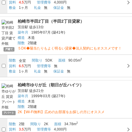
賃料
4.5
万円
管理費等
4,000円
敷金
1ヶ月
礼金
無
保証金
無
柏崎市半田2丁目（半田2丁目貸家）
茨目駅
徒歩13分
築年月
1985年07月
(築41年)
構造
木造
階数
2階建
５DK◆陽当たりもよく明るい貸家◆法人契約にもオススメです！
戸建て
2
階数
間取り
5DK
面積
90.05m
全室
賃料
6.5
万円
管理費等
無
敷金
1ヶ月
礼金
無
保証金
無
柏崎市ゆりが丘（朝日が丘ハイツ）
茨目駅
徒歩21分
築年月
1999年03月
(築27年)
構造
木造
階数
2階建
2K【Wi-Fi無料】広めのお部屋をお探しの方にオススメ
アパート
2
階数
2階
間取り
2K
面積
34.78m
賃料
3.5
万円
管理費等
4,000円