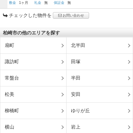
敷金
1ヶ月
礼金
無
保証金
無
チェックした物件を
お問い合わせ
柏崎市の他のエリアを探す
扇町
北半田
諏訪町
田塚
常盤台
半田
松美
安田
柳橋町
ゆりが丘
横山
岩上