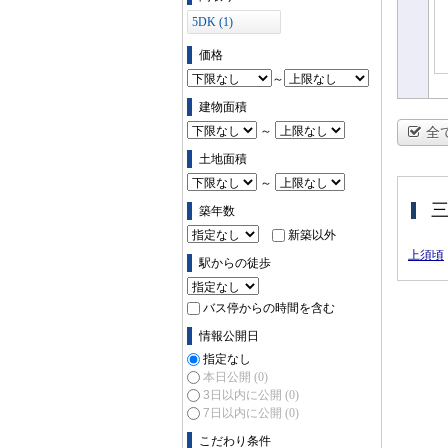
5DK (1)
価格
～
建物面積
～
全
土地面積
～
築年数
新築以外
上須頃
駅からの徒歩
バス停からの時間を含む
情報公開日
指定なし
本日公開
(0)
3日以内に公開
(0)
7日以内に公開
(0)
こだわり条件