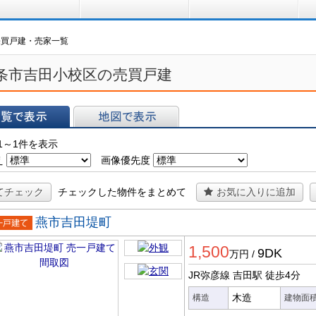
買う
借りる
プ
売買戸建・売家一覧
条市吉田小校区の売買戸建
表示
地図で表示
1～1件を表示
え
画像優先度
てチェック
チェックした物件をまとめて
お気に入りに追加
燕市吉田堤町
一戸建
1,500
9DK
万円
/
JR弥彦線 吉田駅
徒歩4分
木造
構造
建物面