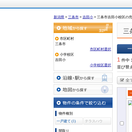
新潟県
>
三条市
>
吉田小
>
三条市吉田小校区の
三
地域から探す
市区町村
三条市
市区町村選択
小学校区
一覧で
1
吉田小
件中 
小学校区選択
並び替
全
沿線・駅から探す
地図から探す
売
て
物件の条件で絞り込む
物件種別
一戸建て (1)
テラスハウ
ス (0)
間取り