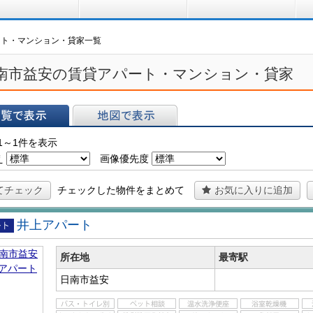
買う
借りる
プ
ート・マンション・貸家一覧
南市益安の賃貸アパート・マンション・貸家
表示
地図で表示
1～1件を表示
え
画像優先度
てチェック
チェックした物件をまとめて
お気に入りに追加
井上アパート
アパ
所在地
最寄駅
日南市益安