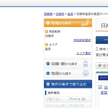
宮崎県
>
日南市
>
益安
>
日南市益安の賃貸アパ
日
地域から探す
市区町村
日南市
市区町村選択
エリア
一覧で
1
益安
件中 
エリア選択
並び替
全
沿線・駅から探す
地図から探す
賃貸
ート
物件の条件で絞り込む
物件種別
戸建て (0)
アパート (1)
マンション (0)
テラスハウ