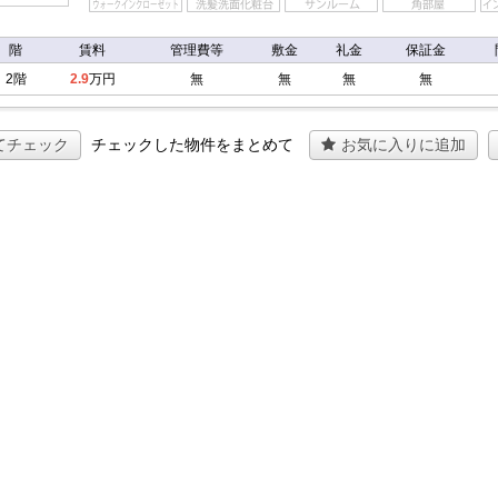
階
賃料
管理費等
敷金
礼金
保証金
2階
2.9
万円
無
無
無
無
てチェック
チェックした物件をまとめて
お気に入りに追加