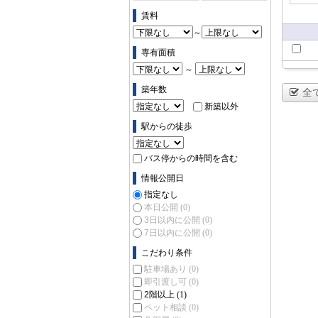
ス (0)
賃料
～
専有面積
～
築年数
全
新築以外
駅からの徒歩
バス停からの時間を含む
情報公開日
指定なし
本日公開
(0)
3日以内に公開
(0)
7日以内に公開
(0)
こだわり条件
駐車場あり
(0)
即引渡し可
(0)
2階以上
(1)
ペット相談
(0)