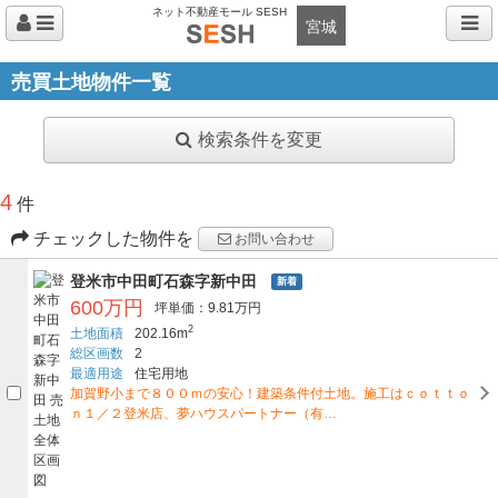
ネット不動産モール SESH
宮城
売買土地物件一覧
検索条件を変更
4
件
チェックした物件を
お問い合わせ
登米市中田町石森字新中田
新着
600万円
坪単価：9.81万円
2
土地面積
202.16m
総区画数
2
最適用途
住宅用地
加賀野小まで８００ｍの安心！建築条件付土地。施工はｃｏｔｔｏ
ｎ１／２登米店、夢ハウスパートナー（有…