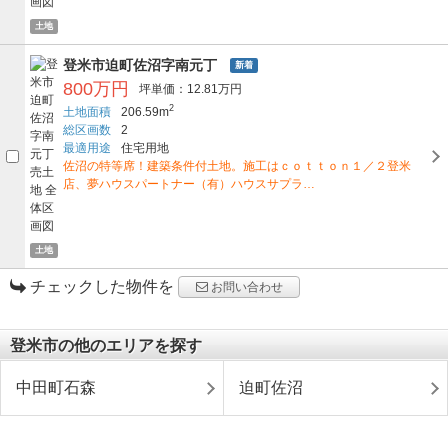
土地
登米市迫町佐沼字南元丁
新着
800万円
坪単価：12.81万円
2
土地面積
206.59m
総区画数
2
最適用途
住宅用地
佐沼の特等席！建築条件付土地。施工はｃｏｔｔｏｎ１／２登米
店、夢ハウスパートナー（有）ハウスサプラ…
土地
チェックした物件を
お問い合わせ
登米市の他のエリアを探す
中田町石森
迫町佐沼