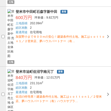
土地
登米市中田町石森字新中田
新着
600万円
坪単価：9.82万円
2
土地面積
202.09m
総区画数
2
最適用途
住宅用地
加賀野小まで８００ｍの安心！建築条件付土地。施工はｃｏｔｔｏ
ｎ１／２登米店、夢ハウスパートナー（有…
土地
登米市迫町佐沼字南元丁
新着
840万円
坪単価：12.01万円
2
土地面積
231.31m
総区画数
2
最適用途
住宅用地
佐沼の特等席！建築条件付土地。施工はｃｏｔｔｏｎ１／２登米
店、夢ハウスパートナー（有）ハウスサプラ…