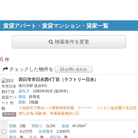
賃貸アパート・賃貸マンション・貸家一覧
検索条件を変更
6
件
チェックした物件を
お問い合わせ
四日市市日永西4丁目（ラフトリー日永）
南日永駅
徒歩6分
築年月
1988年08月
(築38年)
構造
鉄骨造
階数
2階建
２面採光で明るい２階東南角部屋、スーパー、コンビニ徒歩圏で生活至
便な立地♪高齢者、単親家庭相談に応…
アパート
2
階数
2階
間取り
2LDK
面積
45.05m
賃料
4.2
万円
管理費等
3,000円
敷金
無
礼金
無
保証金
無