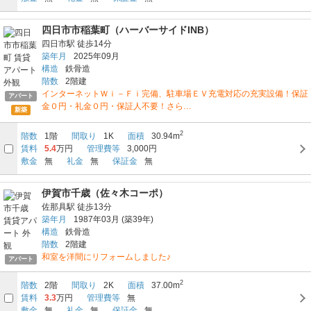
四日市市稲葉町（ハーバーサイドINB）
四日市駅
徒歩14分
築年月
2025年09月
構造
鉄骨造
階数
2階建
インターネットＷｉ－Ｆｉ完備、駐車場ＥＶ充電対応の充実設備！保証
アパート
金０円・礼金０円・保証人不要！さら…
新築
2
階数
1階
間取り
1K
面積
30.94m
賃料
5.4
万円
管理費等
3,000円
敷金
無
礼金
無
保証金
無
伊賀市千歳（佐々木コーポ）
佐那具駅
徒歩13分
築年月
1987年03月
(築39年)
構造
鉄骨造
階数
2階建
和室を洋間にリフォームしました♪
アパート
2
階数
2階
間取り
2K
面積
37.00m
賃料
3.3
万円
管理費等
無
敷金
無
礼金
無
保証金
無