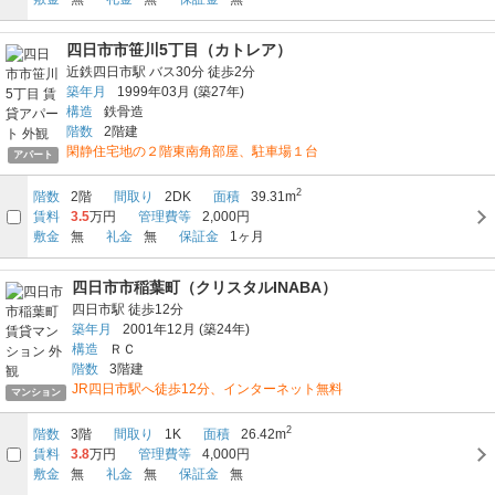
四日市市笹川5丁目（カトレア）
近鉄四日市駅
バス30分
徒歩2分
築年月
1999年03月
(築27年)
構造
鉄骨造
階数
2階建
閑静住宅地の２階東南角部屋、駐車場１台
アパート
2
階数
2階
間取り
2DK
面積
39.31m
賃料
3.5
万円
管理費等
2,000円
敷金
無
礼金
無
保証金
1ヶ月
四日市市稲葉町（クリスタルINABA）
四日市駅
徒歩12分
築年月
2001年12月
(築24年)
構造
ＲＣ
階数
3階建
JR四日市駅へ徒歩12分、インターネット無料
マンション
2
階数
3階
間取り
1K
面積
26.42m
賃料
3.8
万円
管理費等
4,000円
敷金
無
礼金
無
保証金
無