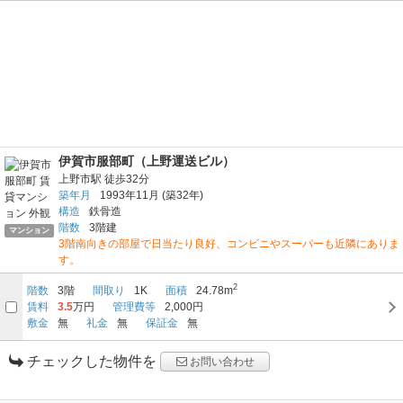
伊賀市服部町（上野運送ビル）
上野市駅
徒歩32分
築年月
1993年11月
(築32年)
構造
鉄骨造
階数
3階建
マンション
3階南向きの部屋で日当たり良好、コンビニやスーパーも近隣にありま
す。
2
階数
3階
間取り
1K
面積
24.78m
賃料
3.5
万円
管理費等
2,000円
敷金
無
礼金
無
保証金
無
チェックした物件を
お問い合わせ