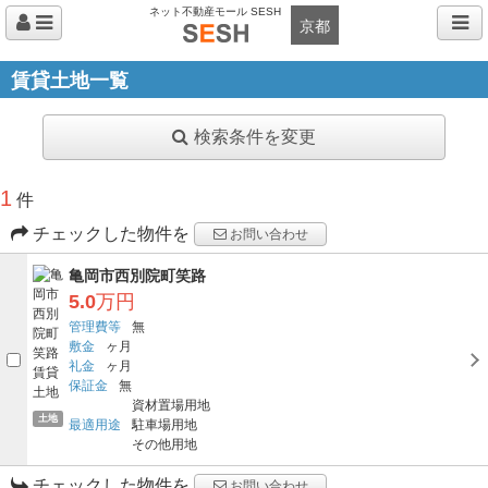
ネット不動産モール SESH
京都
賃貸土地一覧
検索条件を変更
1
件
チェックした物件を
お問い合わせ
亀岡市西別院町笑路
5.0
万円
管理費等
無
敷金
ヶ月
礼金
ヶ月
保証金
無
資材置場用地
土地
最適用途
駐車場用地
その他用地
チェックした物件を
お問い合わせ