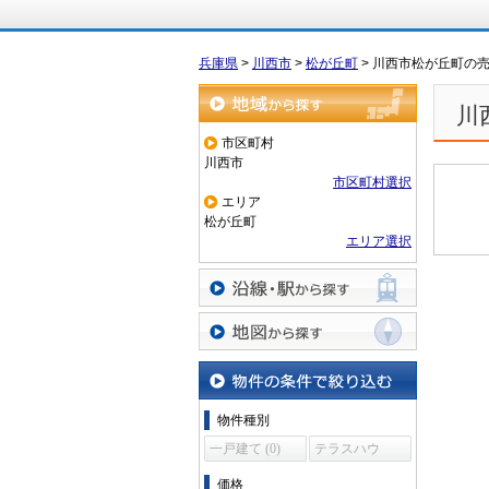
兵庫県
>
川西市
>
松が丘町
>
川西市松が丘町の
川
地域から探す
市区町村
川西市
市区町村選択
エリア
松が丘町
エリア選択
沿線・駅から探す
地図から探す
物件の条件で絞り込む
物件種別
一戸建て (0)
テラスハウ
ス (0)
価格