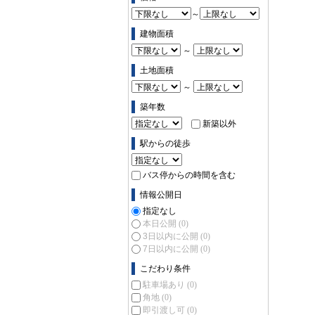
～
建物面積
～
土地面積
～
築年数
新築以外
駅からの徒歩
バス停からの時間を含む
情報公開日
指定なし
本日公開
(0)
3日以内に公開
(0)
7日以内に公開
(0)
こだわり条件
駐車場あり
(0)
角地
(0)
即引渡し可
(0)