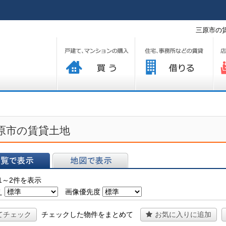
三原市の
買う
借りる
プ
原市の賃貸土地
表示
地図で表示
1～2件を表示
え
画像優先度
てチェック
チェックした物件をまとめて
お気に入りに追加