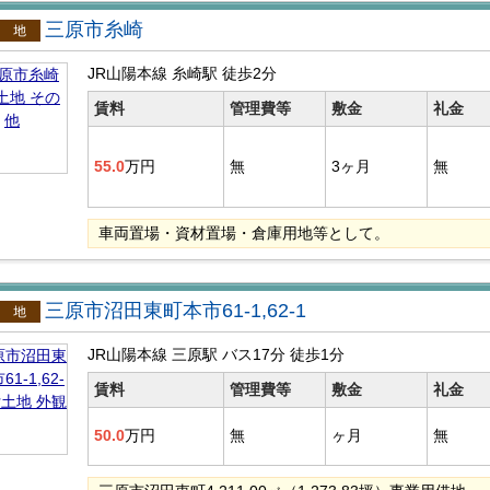
三原市糸崎
貸土地
JR山陽本線 糸崎駅
徒歩2分
賃料
管理費等
敷金
礼金
55.0
万円
無
3ヶ月
無
車両置場・資材置場・倉庫用地等として。
三原市沼田東町本市61-1,62-1
貸土地
JR山陽本線 三原駅
バス17分
徒歩1分
賃料
管理費等
敷金
礼金
50.0
万円
無
ヶ月
無