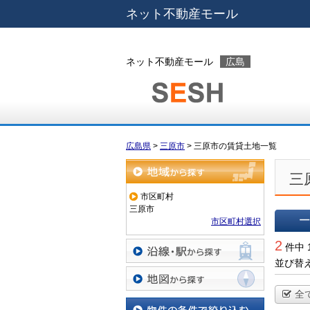
ネット不動産モール
ネット不動産モール
広島
広島県
>
三原市
>
三原市の賃貸土地一覧
三
地域から探す
市区町村
三原市
市区町村選択
一覧で
2
件中 
並び替
沿線・駅から探す
全
地図から探す