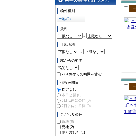
物件の条件で絞り込む
物件種別
賃
土地 (2)
賃料
～
土地面積
～
駅からの徒歩
バス停からの時間を含む
情報公開日
指定なし
賃
本日公開
(0)
3日以内に公開
(0)
7日以内に公開
(0)
こだわり条件
角地
(0)
更地
(2)
即引渡し可
(1)