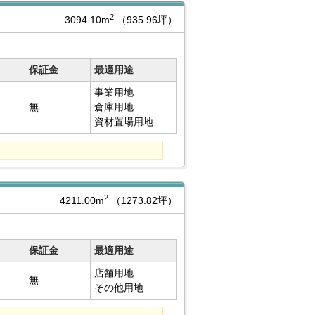
2
3094.10m
（935.96坪）
保証金
最適用途
事業用地
無
倉庫用地
資材置場用地
2
4211.00m
（1273.82坪）
保証金
最適用途
店舗用地
無
その他用地