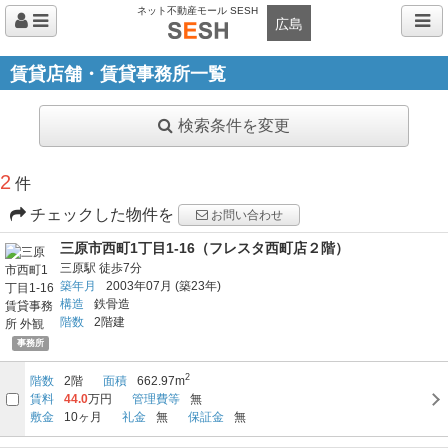
ネット不動産モール SESH
広島
賃貸店舗・賃貸事務所一覧
検索条件を変更
2
件
チェックした物件を
お問い合わせ
三原市西町1丁目1-16（フレスタ西町店２階）
三原駅
徒歩7分
築年月
2003年07月
(築23年)
構造
鉄骨造
階数
2階建
事務所
2
階数
2階
面積
662.97m
賃料
44.0
万円
管理費等
無
敷金
10ヶ月
礼金
無
保証金
無