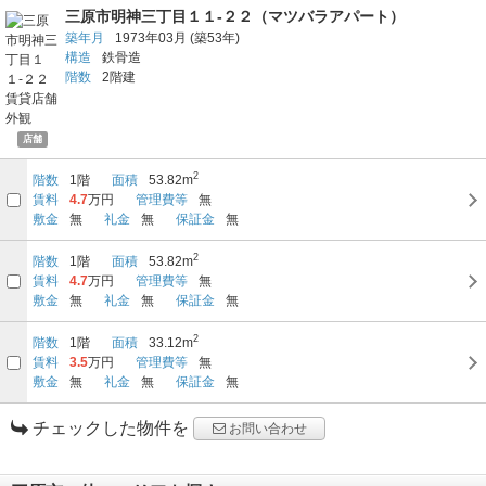
三原市明神三丁目１１-２２（マツバラアパート）
築年月
1973年03月
(築53年)
構造
鉄骨造
階数
2階建
店舗
2
階数
1階
面積
53.82m
賃料
4.7
万円
管理費等
無
敷金
無
礼金
無
保証金
無
2
階数
1階
面積
53.82m
賃料
4.7
万円
管理費等
無
敷金
無
礼金
無
保証金
無
2
階数
1階
面積
33.12m
賃料
3.5
万円
管理費等
無
敷金
無
礼金
無
保証金
無
チェックした物件を
お問い合わせ