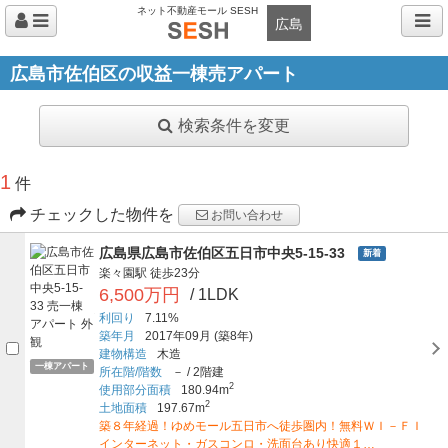
ネット不動産モール SESH
広島
広島市佐伯区の収益一棟売アパート
検索条件を変更
1
件
チェックした物件を
お問い合わせ
広島県広島市佐伯区五日市中央5-15-33
新着
楽々園駅
徒歩23分
6,500万円
/ 1LDK
利回り
7.11%
築年月
2017年09月
(築8年)
建物構造
木造
一棟アパート
所在階/階数
－
/
2階建
2
使用部分面積
180.94m
2
土地面積
197.67m
築８年経過！ゆめモール五日市へ徒歩圏内！無料ＷＩ－ＦＩ
インターネット・ガスコンロ・洗面台あり快適１…