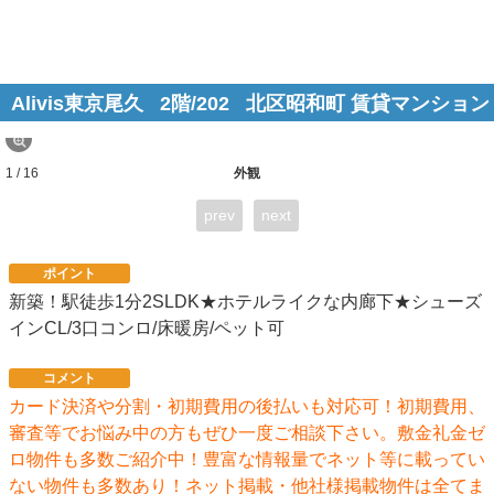
Alivis東京尾久
2階/202
北区昭和町 賃貸マンション
1 / 16
外観
prev
next
ポイント
新築！駅徒歩1分2SLDK★ホテルライクな内廊下★シューズ
インCL/3口コンロ/床暖房/ペット可
コメント
カード決済や分割・初期費用の後払いも対応可！初期費用、
審査等でお悩み中の方もぜひ一度ご相談下さい。敷金礼金ゼ
ロ物件も多数ご紹介中！豊富な情報量でネット等に載ってい
ない物件も多数あり！ネット掲載・他社様掲載物件は全てま