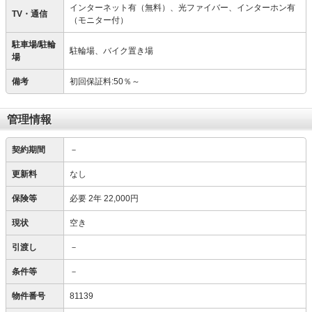
インターネット有（無料）、光ファイバー、インターホン有
TV・通信
（モニター付）
駐車場/駐輪
駐輪場、バイク置き場
場
備考
初回保証料:50％～
管理情報
契約期間
－
更新料
なし
保険等
必要
2年 22,000円
現状
空き
引渡し
－
条件等
－
物件番号
81139