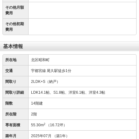
その他月額
費用
その他初期
費用
基本情報
所在地
北区昭和町
交通
宇都宮線 尾久駅徒歩1分
間取り
2LDK+S（納戸）
間取り詳細
LDK14.1帖、S1.8帖、洋室6.1帖、洋室4.3帖
階数
14階建
所在階
2階
2
専有面積
55.30m
（16.72坪）
築年月
2025年07月
（築1年）