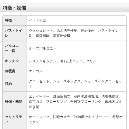
特徴・設備
特徴
ペット相談
バス・トイ
ウォシュレット、温水洗浄便座、暖房便座、バス・トイレ
レ
別、追焚機能、浴室乾燥機
バルコニ
ルーフバルコニー
ー・庭
キッチン
システムキッチン、3口以上コンロ、グリル
冷暖房
エアコン
クローゼット、シューズボックス、シューズインクローゼッ
収納
ト
エレベーター、洗面所独立、室内洗濯機置場、洗濯機置場、
設備・機能
都市ガス、フローリング、全居室フローリング、敷地内ゴミ
置き場
セキュリテ
オートロック、防犯カメラ、24時間セキュリティー、宅配ボ
ィ
ックス