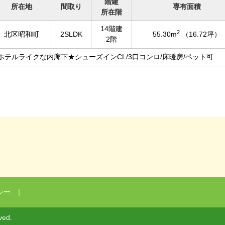
階建
所在地
間取り
専有面積
所在階
14階建
2
北区昭和町
2SLDK
55.30m
（16.72坪）
2階
★ホテルライクな内廊下★シューズインCL/3口コンロ/床暖房/ペット可
シー
｜
ved.