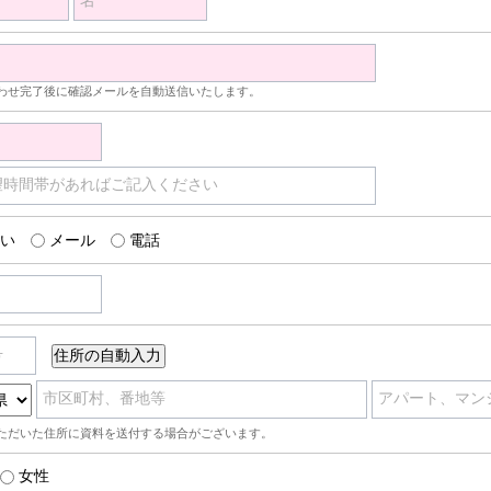
名
わせ完了後に確認メールを自動送信いたします。
望時間帯があればご記入ください
い
メール
電話
号
市区町村、番地等
アパート、マン
ただいた住所に資料を送付する場合がございます。
女性