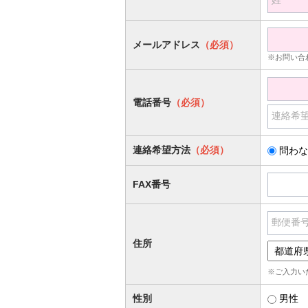
姓
メールアドレス
（必須）
※お問い合
電話番号
（必須）
連絡希
連絡希望方法
（必須）
問わな
FAX番号
郵便番
住所
※ご入力い
性別
男性