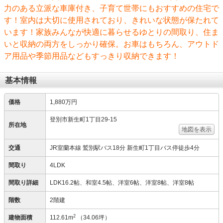
力のある立派な車庫付き、子育て世帯にもおすすめの住宅で
す！室内は大切に使用されており、きれいな状態が保たれて
います！家族みんなが快適に暮らせるゆとりの間取り、住ま
いと収納の両方をしっかり確保。お車はもちろん、アウトド
ア用品や季節用品などもすっきり収納できます！
基本情報
価格
1,880万円
登別市新生町1丁目29-15
所在地
地図を表示
交通
JR室蘭本線 鷲別駅バス18分 新生町1丁目バス停徒歩4分
間取り
4LDK
間取り詳細
LDK16.2帖、和室4.5帖、洋室6帖、洋室8帖、洋室8帖
階数
2階建
2
建物面積
112.61m
（34.06坪）