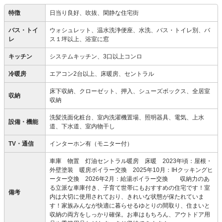
特徴
日当り良好、吹抜、閑静な住宅街
バス・トイ
ウォシュレット、温水洗浄便座、水洗、バス・トイレ別、バ
レ
ス１坪以上、浴室に窓
キッチン
システムキッチン、3口以上コンロ
冷暖房
エアコン2台以上、床暖房、セントラル
床下収納、クローゼット、押入、シューズボックス、全居室
収納
収納
洗髪洗面化粧台、室内洗濯機置場、照明器具、電気、上水
設備・機能
道、下水道、室内物干し
TV・通信
インターホン有（モニター付）
車庫 物置 灯油セントラル暖房 床暖 2023年頃：屋根・
外壁塗装 暖房ボイラー交換 2025年10月：IHクッキングヒ
ーター交換 2026年2月：給湯ボイラー交換 収納力のあ
る立派な車庫付き、子育て世帯にもおすすめの住宅です！室
備考
内は大切に使用されており、きれいな状態が保たれていま
す！家族みんなが快適に暮らせるゆとりの間取り、住まいと
収納の両方をしっかり確保。お車はもちろん、アウトドア用