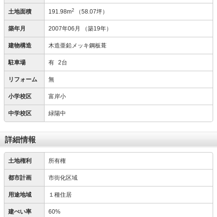
2
土地面積
191.98m
（58.07坪）
築年月
2007年06月
（築19年）
建物構造
木造亜鉛メッキ鋼板葺
駐車場
有
2台
リフォーム
無
小学校区
富岸小
中学校区
緑陽中
詳細情報
土地権利
所有権
都市計画
市街化区域
用途地域
１種住居
建ぺい率
60%