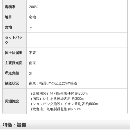
容積率
200%
地目
宅地
角地
－
セットバッ
－
ク
国土法届出
不要
主要採光面
南東
私道負担
無
接道状況
南東：幅員6mの公道に9m接道
（金融機関）登別新生郵便局 約300m
（病院）いしまる神経内科 約300m
周辺施設
（ショッピング施設）イオン登別店 約800m
（飲食店）丸亀製麺登別 約750m
特徴・設備