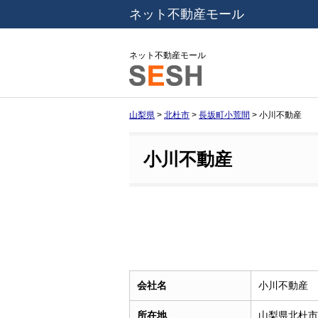
ネット不動産モール
ネット不動産モール
山梨県
>
北杜市
>
長坂町小荒間
>
小川不動産
小川不動産
会社名
小川不動産
所在地
山梨県北杜市