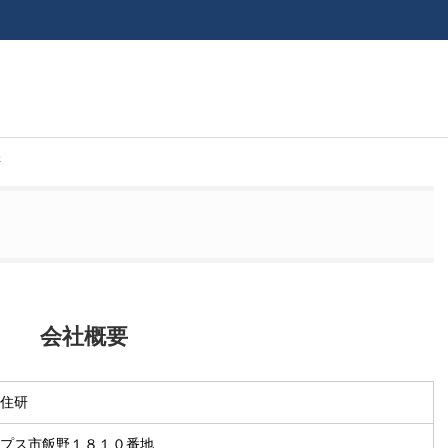
研
会社概要
住研
プス市飯野１８１０番地