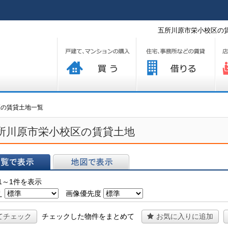
五所川原市栄小校区の賃
買う
借りる
プ
区の賃貸土地一覧
所川原市栄小校区の賃貸土地
表示
地図で表示
1～1件を表示
え
画像優先度
てチェック
チェックした物件をまとめて
お気に入りに追加