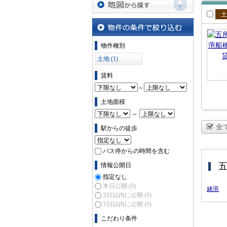
地図から探す
賃
物件の条件で絞り込む
物件種別
土地 (1)
賃料
～
土地面積
～
全
駅からの徒歩
バス停からの時間を含む
情報公開日
指定なし
本日公開
(0)
姥萢
3日以内に公開
(0)
7日以内に公開
(0)
こだわり条件