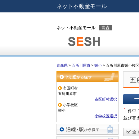
ネット不動産モール
ネット不動産モール
青森
青森県
>
五所川原市
>
栄小
>
五所川原市栄小校
五
地域から探す
市区町村
五所川原市
市区町村選択
小学校区
一覧で
1
栄小
件中 
小学校区選択
並び替
全
沿線・駅から探す