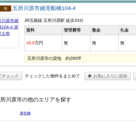
五所川原市姥萢船橋104-4
貸土地
JR五能線 五所川原駅
徒歩33分
賃料
管理費等
敷金
礼金
15.0
万円
無
無
無
五所川原市の貸地 約290坪
てチェック
チェックした物件をまとめて
お気に入りに追加
五所川原市の他のエリアを探す
唐笠柳