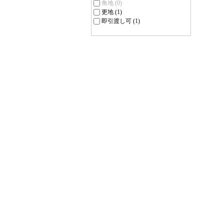
角地
(0)
更地
(1)
即引渡し可
(1)