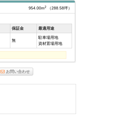
2
954.00m
（288.58坪）
保証金
最適用途
駐車場用地
無
資材置場用地
お問い合わせ