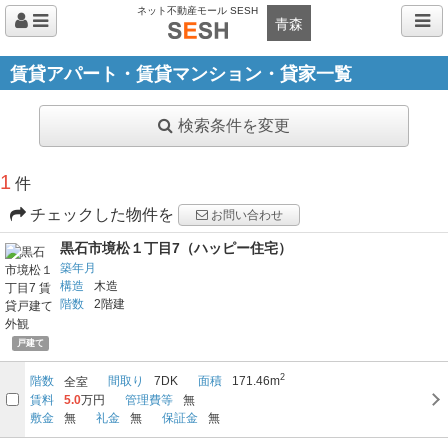
ネット不動産モール SESH
青森
賃貸アパート・賃貸マンション・貸家一覧
検索条件を変更
1
件
チェックした物件を
お問い合わせ
黒石市境松１丁目7（ハッピー住宅）
築年月
構造
木造
階数
2階建
戸建て
2
階数
間取り
7DK
面積
171.46m
全室
賃料
5.0
万円
管理費等
無
敷金
無
礼金
無
保証金
無