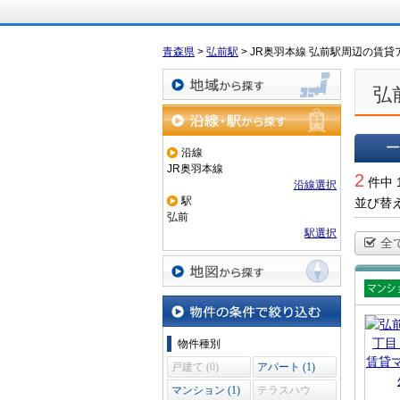
青森県
>
弘前駅
>
JR奥羽本線 弘前駅周辺の賃
弘
地域から探す
沿線・駅から探す
沿線
JR奥羽本線
一覧で
2
件中 
沿線選択
駅
並び替
弘前
駅選択
全
地図から探す
賃貸
ショ
物件の条件で絞り込む
物件種別
戸建て (0)
アパート (1)
マンション (1)
テラスハウ