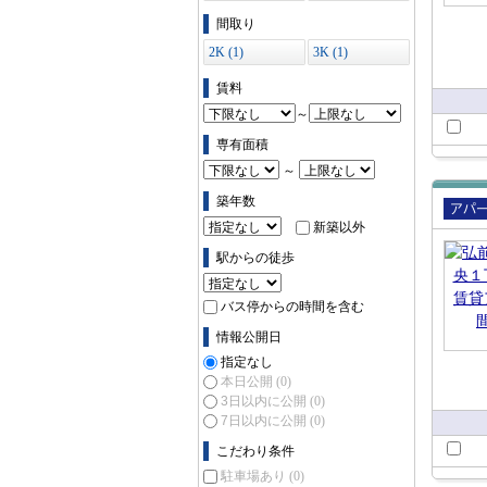
ス (0)
間取り
2K (1)
3K (1)
賃料
～
専有面積
～
築年数
新築以外
賃貸
ート
駅からの徒歩
バス停からの時間を含む
情報公開日
指定なし
本日公開
(0)
3日以内に公開
(0)
7日以内に公開
(0)
こだわり条件
駐車場あり
(0)