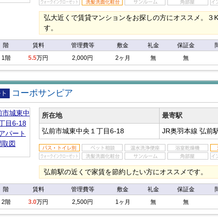
弘大近くで賃貸マンションをお探しの方にオススメ。３
す。
階
賃料
管理費等
敷金
礼金
保証金
1階
5.5
万円
2,000円
2ヶ月
無
無
コーポサンピア
アパ
所在地
最寄駅
弘前市城東中央１丁目6-18
JR奥羽本線 弘前
弘前駅の近くで家賃を節約したい方にオススメです。
階
賃料
管理費等
敷金
礼金
保証金
2階
3.0
万円
2,500円
1ヶ月
無
無