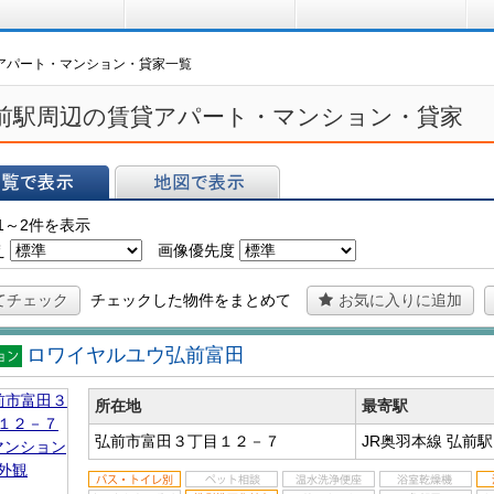
買う
借りる
プ
貸アパート・マンション・貸家一覧
前駅周辺の賃貸アパート・マンション・貸家
表示
地図で表示
1～2件を表示
え
画像優先度
てチェック
チェックした物件をまとめて
お気に入りに追加
ロワイヤルユウ弘前富田
マン
ン
所在地
最寄駅
弘前市富田３丁目１２－７
JR奥羽本線 弘前