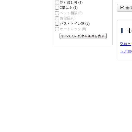
即引渡し可
(1)
全
2階以上
(1)
ペット相談
(0)
角部屋
(0)
バス・トイレ別
(2)
オートロック
(0)
すべてのこだわり条件を見る
弘前市
上北郡