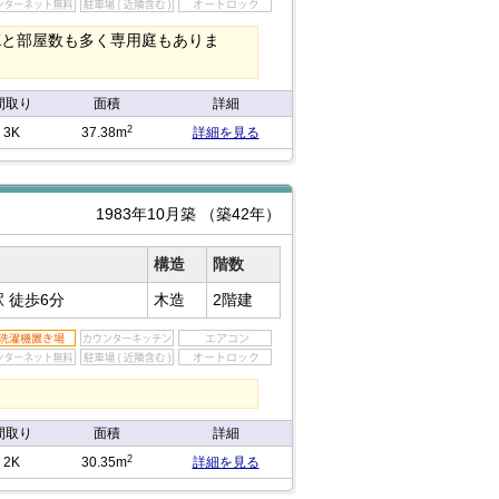
Kと部屋数も多く専用庭もありま
間取り
面積
詳細
2
3K
37.38m
詳細を見る
1983年10月築
（築42年）
構造
階数
駅
徒歩6分
木造
2階建
間取り
面積
詳細
2
2K
30.35m
詳細を見る