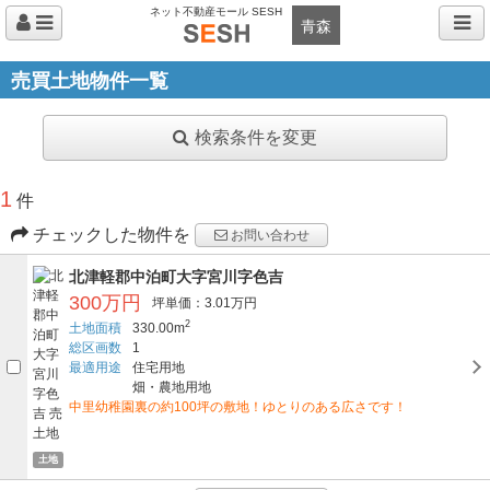
ネット不動産モール SESH
青森
売買土地物件一覧
検索条件を変更
1
件
チェックした物件を
お問い合わせ
北津軽郡中泊町大字宮川字色吉
300万円
坪単価：3.01万円
2
土地面積
330.00m
総区画数
1
最適用途
住宅用地
畑・農地用地
中里幼稚園裏の約100坪の敷地！ゆとりのある広さです！
土地