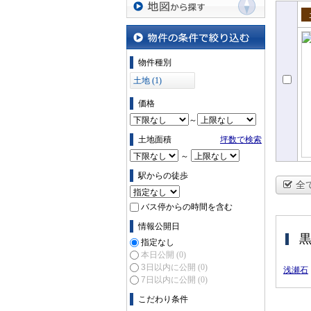
地図から探す
売
物件の条件で絞り込む
物件種別
土地 (1)
価格
～
土地面積
坪数で検索
～
駅からの徒歩
全
バス停からの時間を含む
情報公開日
指定なし
本日公開
(0)
3日以内に公開
(0)
浅瀬石
7日以内に公開
(0)
こだわり条件