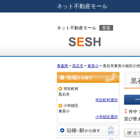
ネット不動産モール
ネット不動産モール
青森
青森県
>
黒石市
>
東英小
>
黒石市東英小校区の
黒
地域から探す
市区町村
黒石市
市区町村選択
小学校区
一覧で
1
東英小
件中 
小学校区選択
並び替
全
沿線・駅から探す