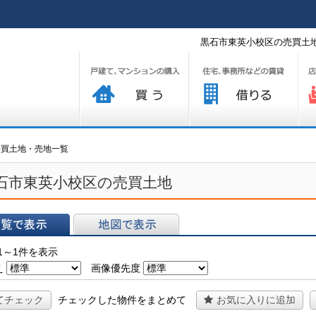
黒石市東英小校区の売買土地
買う
借りる
プ
売買土地・売地一覧
石市東英小校区の売買土地
表示
地図で表示
1～1件を表示
え
画像優先度
てチェック
チェックした物件をまとめて
お気に入りに追加