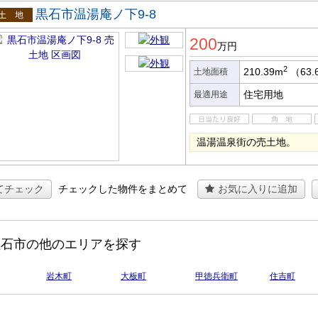
黒石市温湯庵ノ下9-8
土地
200
万円
2
210.39m
（63.
土地面積
住宅用地
最適用途
温湯温泉街の売土地。
てチェック
チェックした物件をまとめて
お気に入りに追加
黒石市の他のエリアを探す
岩木町
大板町
甲徳兵衛町
住吉町