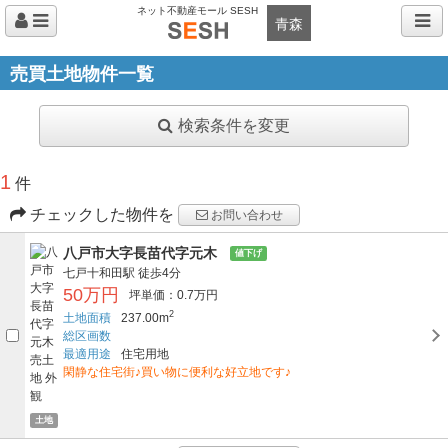
ネット不動産モール SESH
青森
売買土地物件一覧
検索条件を変更
1
件
チェックした物件を
お問い合わせ
八戸市大字長苗代字元木
値下げ
七戸十和田駅
徒歩4分
50万円
坪単価：0.7万円
2
土地面積
237.00m
総区画数
最適用途
住宅用地
閑静な住宅街♪買い物に便利な好立地です♪
土地