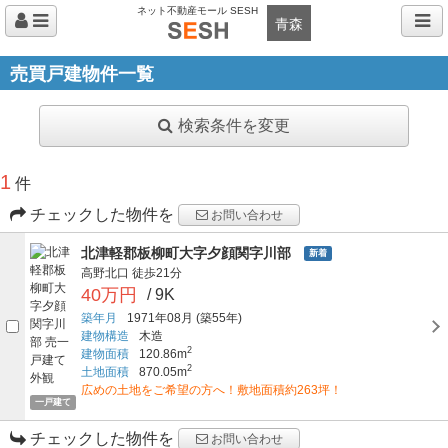
ネット不動産モール SESH
青森
売買戸建物件一覧
検索条件を変更
1
件
チェックした物件を
お問い合わせ
北津軽郡板柳町大字夕顔関字川部
新着
高野北口
徒歩21分
40万円
/ 9K
築年月
1971年08月
(築55年)
建物構造
木造
2
建物面積
120.86m
2
土地面積
870.05m
広めの土地をご希望の方へ！敷地面積約263坪！
一戸建て
チェックした物件を
お問い合わせ