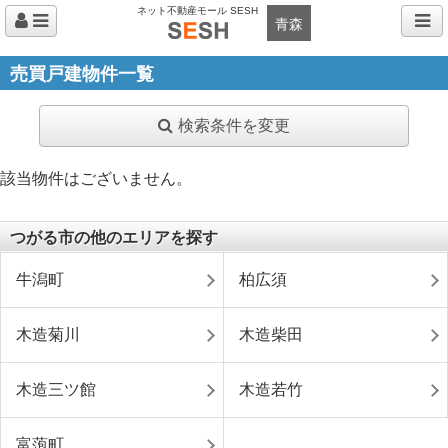
ネット不動産モール SESH
青森
売買戸建物件一覧
検索条件を変更
該当物件はございません。
つがる市の他のエリアを探す
牛潟町
柏広須
木造菊川
木造柴田
木造三ツ館
木造若竹
富萢町