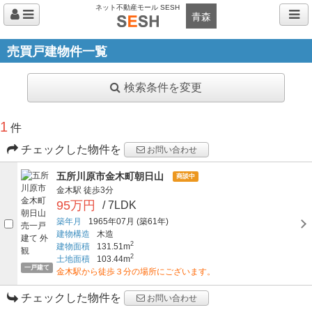
ネット不動産モール SESH
青森
売買戸建物件一覧
検索条件を変更
1
件
チェックした物件を
お問い合わせ
五所川原市金木町朝日山
商談中
金木駅
徒歩3分
95万円
/ 7LDK
築年月
1965年07月
(築61年)
建物構造
木造
2
建物面積
131.51m
2
土地面積
103.44m
一戸建て
金木駅から徒歩３分の場所にございます。
チェックした物件を
お問い合わせ