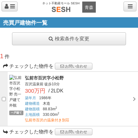
ネット不動産モール SESH
青森
売買戸建物件一覧
検索条件を変更
1
件
チェックした物件を
お問い合わせ
弘前市百沢字小松野
百沢温泉前
徒歩10分
300万円
/ 2LDK
築年月
1986年
建物構造
木造
2
建物面積
88.83m
一戸建て
2
土地面積
330.00m
弘前市百沢の温泉付き別荘
チェックした物件を
お問い合わせ