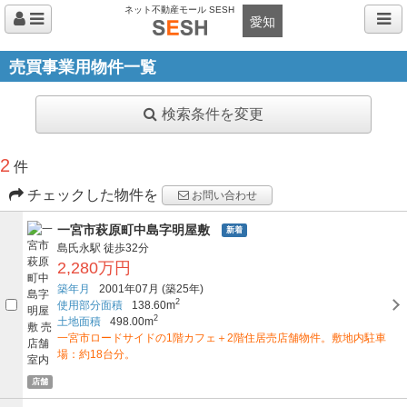
ネット不動産モール SESH
愛知
売買事業用物件一覧
検索条件を変更
2
件
チェックした物件を
お問い合わせ
一宮市萩原町中島字明屋敷
新着
島氏永駅
徒歩32分
2,280万円
築年月
2001年07月
(築25年)
2
使用部分面積
138.60m
2
土地面積
498.00m
一宮市ロードサイドの1階カフェ＋2階住居売店舗物件。敷地内駐車
場：約18台分。
店舗