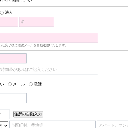
行って相談したい
法人
名
わせ完了後に確認メールを自動送信いたします。
望時間帯があればご記入ください
い
メール
電話
号
市区町村、番地等
アパート、マン