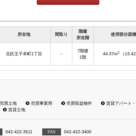
階建
所在地
間取り
使用部分面
所在階
7階建
2
北区王子本町1丁目
－
44.37m
（13.4
1階
売買土地
売買事業用
売買収益物件
賃貸アパート・
賃貸土地
042-422-3511
FAX
042-422-3400