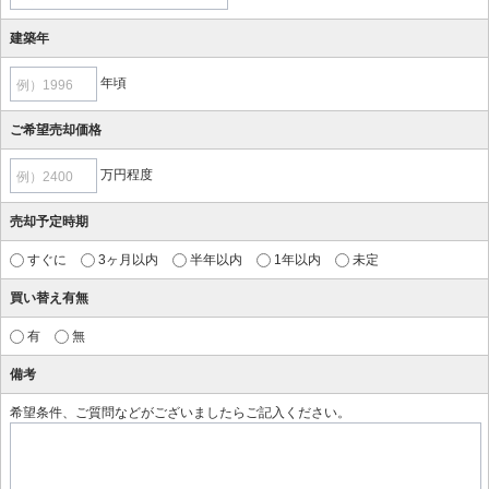
建築年
年頃
例）1996
ご希望売却価格
万円程度
例）2400
売却予定時期
すぐに
3ヶ月以内
半年以内
1年以内
未定
買い替え有無
有
無
備考
希望条件、ご質問などがございましたらご記入ください。