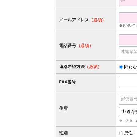
姓
メールアドレス
（必須）
※お問い合
電話番号
（必須）
連絡希
連絡希望方法
（必須）
問わな
FAX番号
郵便番
住所
※ご入力い
性別
男性