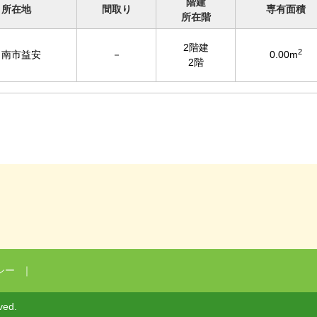
階建
所在地
間取り
専有面積
所在階
2階建
2
日南市益安
－
0.00m
2階
シー
｜
ved.