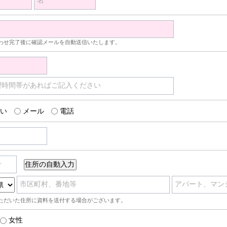
名
わせ完了後に確認メールを自動送信いたします。
望時間帯があればご記入ください
い
メール
電話
号
市区町村、番地等
アパート、マン
ただいた住所に資料を送付する場合がございます。
女性