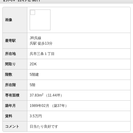
画像
JR呉線
最寄駅
呉駅 徒歩13分
所在地
呉市三条１丁目
間取り
2DK
階数
5階建
所在階
5階
2
専有面積
37.83m
（11.44坪）
築年月
1989年02月
（築37年）
賃料
3.5万円
コメント
日当たり良好です