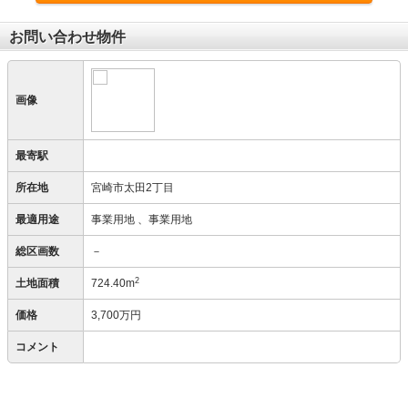
お問い合わせ物件
画像
最寄駅
所在地
宮崎市太田2丁目
最適用途
事業用地
、事業用地
総区画数
－
2
土地面積
724.40m
価格
3,700万円
コメント