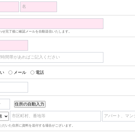
名
わせ完了後に確認メールを自動送信いたします。
望時間帯があればご記入ください
い
メール
電話
号
市区町村、番地等
アパート、マン
ただいた住所に資料を送付する場合がございます。