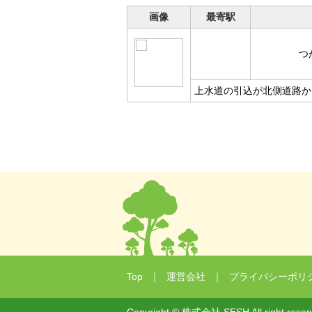
画像
最寄駅
つ
上水道の引込が北側道路か
Top
｜
運営会社
｜
プライバシーポリ