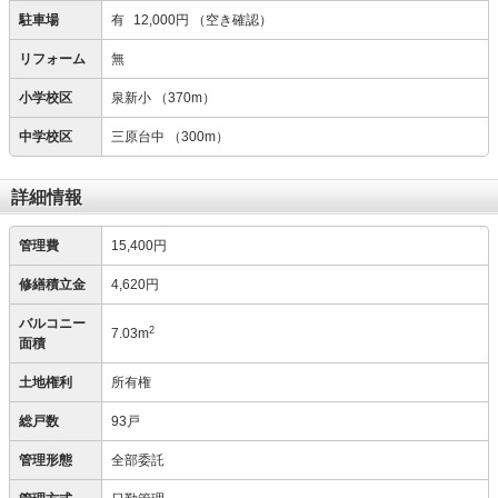
駐車場
有
12,000円
（空き確認）
リフォーム
無
小学校区
泉新小
（370m）
中学校区
三原台中
（300m）
詳細情報
管理費
15,400円
修繕積立金
4,620円
バルコニー
2
7.03m
面積
土地権利
所有権
総戸数
93戸
管理形態
全部委託