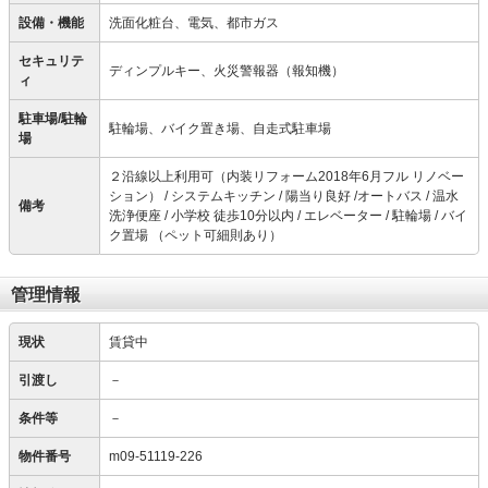
設備・機能
洗面化粧台、電気、都市ガス
セキュリテ
ディンプルキー、火災警報器（報知機）
ィ
駐車場/駐輪
駐輪場、バイク置き場、自走式駐車場
場
２沿線以上利用可（内装リフォーム2018年6月フル リノベー
ション） / システムキッチン / 陽当り良好 /オートバス / 温水
備考
洗浄便座 / 小学校 徒歩10分以内 / エレベーター / 駐輪場 / バイ
ク置場 （ペット可細則あり）
管理情報
現状
賃貸中
引渡し
－
条件等
－
物件番号
m09-51119-226