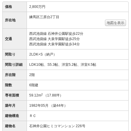
価格
2,800万円
練馬区三原台2丁目
所在地
地図を表示
西武池袋線 石神井公園駅徒歩22分
交通
西武池袋線 大泉学園駅徒歩25分
西武池袋線 大泉学園駅徒歩34分
間取り
2LDK+S（納戸）
間取り詳細
LDK10帖、S5.3帖、洋室5.2帖、洋室4.5帖
所在階
2階
階数
6階建
2
専有面積
59.12m
（17.88坪）
築年月
1982年05月
（築44年）
建物構造
ＲＣ
建物名
石神井公園ヒミコマンション 226号