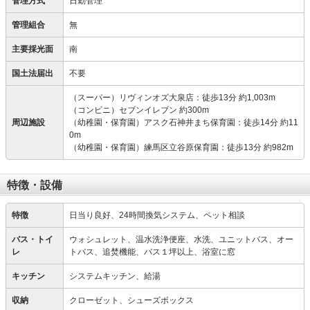
管理方式
日勤管理
管理組合
無
主要採光面
南
国土法届出
不要
（スーパー）リヴィンオズ大泉店：徒歩13分 約1,003m
（コンビニ）セブンイレブン 約300m
周辺施設
（幼稚園・保育園）アスク石神井まち保育園：徒歩14分 約11
0m
（幼稚園・保育園）練馬区立谷原保育園：徒歩13分 約982m
特徴・設備
特徴
日当り良好、24時間換気システム、ペット相談
バス・トイ
ウォシュレット、温水洗浄便座、水洗、ユニットバス、オー
レ
トバス、追焚機能、バス１坪以上、浴室に窓
キッチン
システムキッチン、給湯
収納
クローゼット、シューズボックス