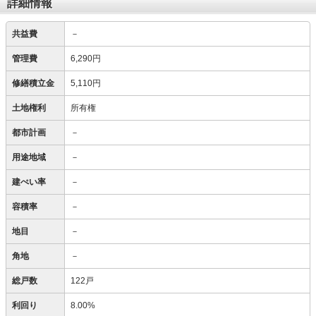
詳細情報
共益費
－
管理費
6,290円
修繕積立金
5,110円
土地権利
所有権
都市計画
－
用途地域
－
建ぺい率
－
容積率
－
地目
－
角地
－
総戸数
122戸
利回り
8.00%