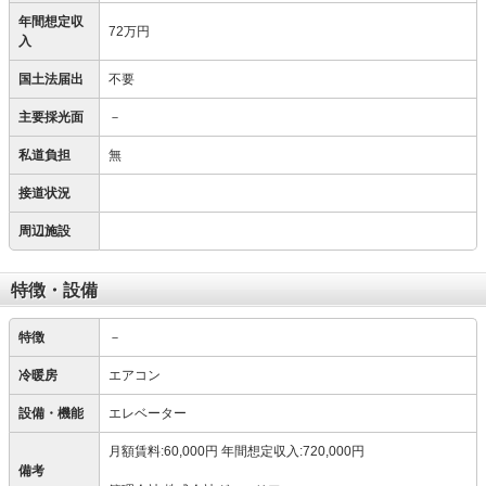
年間想定収
72万円
入
国土法届出
不要
主要採光面
－
私道負担
無
接道状況
周辺施設
特徴・設備
特徴
－
冷暖房
エアコン
設備・機能
エレベーター
月額賃料:60,000円 年間想定収入:720,000円
備考