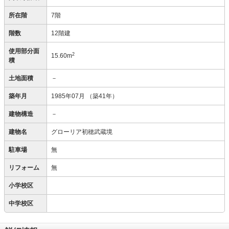
所在階
7階
階数
12階建
使用部分面
2
15.60m
積
土地面積
－
築年月
1985年07月
（築41年）
建物構造
－
建物名
グローリア初穂武蔵境
駐車場
無
リフォーム
無
小学校区
中学校区