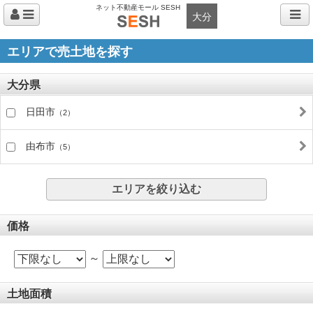
ネット不動産モール SESH
大分
エリアで売土地を探す
大分県
日田市
（2）
由布市
（5）
エリアを絞り込む
価格
～
土地面積