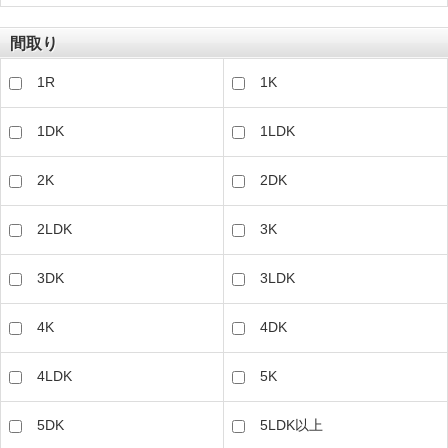
間取り
1R
1K
1DK
1LDK
2K
2DK
2LDK
3K
3DK
3LDK
4K
4DK
4LDK
5K
5DK
5LDK以上