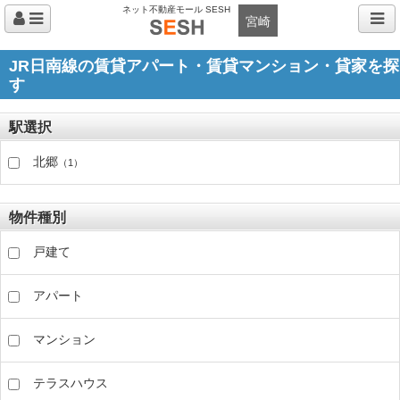
ネット不動産モール SESH
宮崎
JR日南線の賃貸アパート・賃貸マンション・貸家を探
す
駅選択
北郷
（1）
物件種別
戸建て
アパート
マンション
テラスハウス