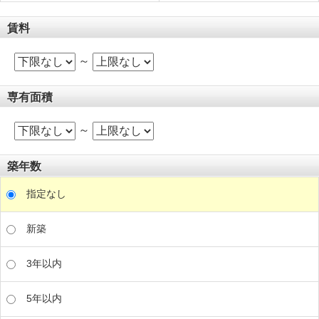
賃料
～
専有面積
～
築年数
指定なし
新築
3年以内
5年以内