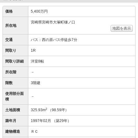
価格
5,400万円
宮崎県宮崎市大塚町樋ノ口
所在地
地図を表示
交通
バス：西の原バス停徒歩7分
間取り
1R
間取り詳細
洋室8帖
所在階
－
階数
3階建
使用部分面
－
積
2
土地面積
325.93m
（98.59坪）
築年月
1997年02月
（築29年）
建物構造
ＲＣ