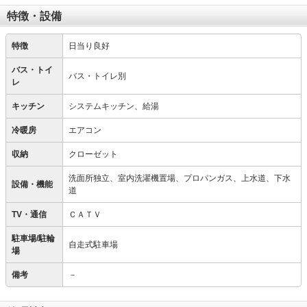
特徴・設備
特徴
日当り良好
バス・トイ
バス・トイレ別
レ
キッチン
システムキッチン、給湯
冷暖房
エアコン
収納
クローゼット
洗面所独立、室内洗濯機置場、プロパンガス、上水道、下水
設備・機能
道
TV・通信
ＣＡＴＶ
駐車場/駐輪
自走式駐車場
場
備考
－