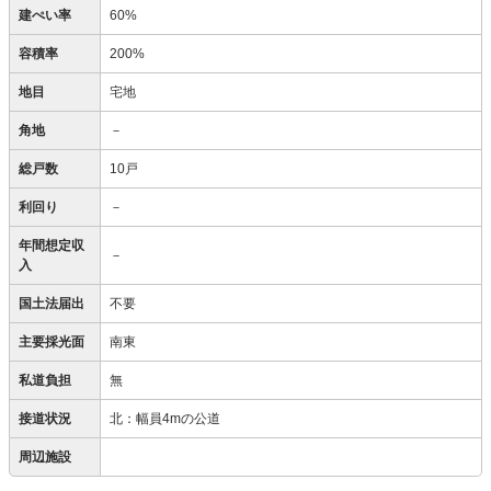
建ぺい率
60%
容積率
200%
地目
宅地
角地
－
総戸数
10戸
利回り
－
年間想定収
－
入
国土法届出
不要
主要採光面
南東
私道負担
無
接道状況
北：幅員4mの公道
周辺施設