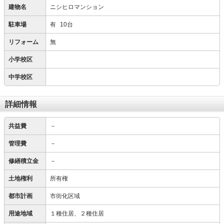
建物名
ニシヒロマンション
駐車場
有
10台
リフォーム
無
小学校区
中学校区
詳細情報
共益費
－
管理費
－
修繕積立金
－
土地権利
所有権
都市計画
市街化区域
用途地域
１種住居、２種住居