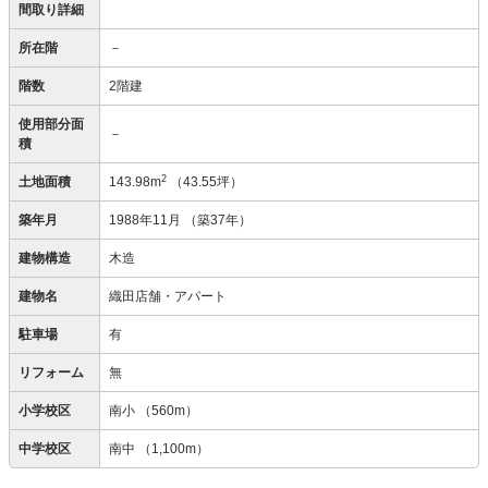
間取り詳細
所在階
－
階数
2階建
使用部分面
－
積
2
土地面積
143.98m
（43.55坪）
築年月
1988年11月
（築37年）
建物構造
木造
建物名
織田店舗・アパート
駐車場
有
リフォーム
無
小学校区
南小
（560m）
中学校区
南中
（1,100m）