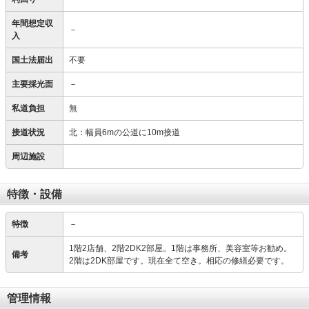
年間想定収
－
入
国土法届出
不要
主要採光面
－
私道負担
無
接道状況
北：幅員6mの公道に10m接道
周辺施設
特徴・設備
特徴
－
1階2店舗、2階2DK2部屋。1階は事務所、美容室等お勧め。
備考
2階は2DK部屋です。現在全て空き。相応の修繕必要です。
管理情報