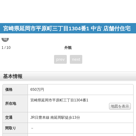
宮崎県延岡市平原町三丁目1304番1 中古 店舗付住宅
1 / 10
外観
prev
next
基本情報
価格
650万円
宮崎県延岡市平原町三丁目1304番1
所在地
地図を表示
交通
JR日豊本線 南延岡駅徒歩13分
間取り
－