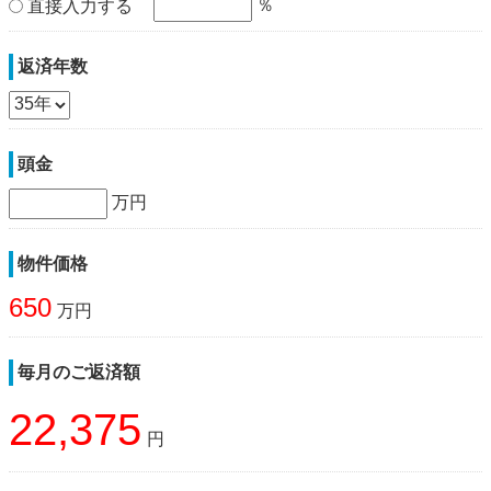
％
直接入力する
返済年数
頭金
万円
物件価格
650
万円
毎月のご返済額
22,375
円