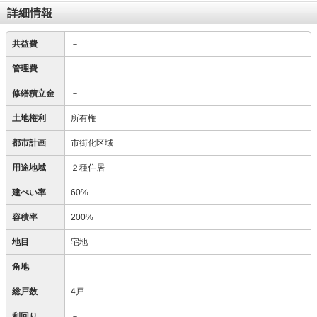
詳細情報
共益費
－
管理費
－
修繕積立金
－
土地権利
所有権
都市計画
市街化区域
用途地域
２種住居
建ぺい率
60%
容積率
200%
地目
宅地
角地
－
総戸数
4戸
利回り
－