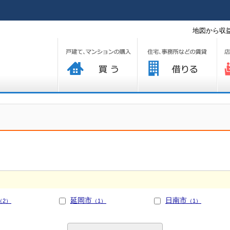
地図から収益
買う
借りる
プ
延岡市
日南市
（2）
（1）
（1）