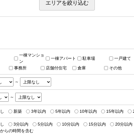
エリアを絞り込む
一棟マンショ
一棟アパート
駐車場
一戸建て
ン
事務所
店舗付住宅
倉庫
その他
～
～
し
新築
3年以内
5年以内
10年以内
15年以内
し
3分以内
5分以内
10分以内
15分以内
20分以内
からの時間を含む