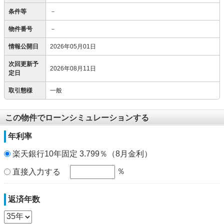
条件等
－
物件番号
－
情報公開日
2026年05月01日
次回更新予
2026年08月11日
定日
取引態様
一般
この物件でローンシミュレーションする
年利率
楽天銀行10年固定 3.799％（8月金利）
％
直接入力する
返済年数