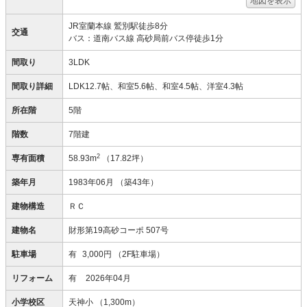
地図を表示
JR室蘭本線 鷲別駅徒歩8分
交通
バス：道南バス線 高砂局前バス停徒歩1分
間取り
3LDK
間取り詳細
LDK12.7帖、和室5.6帖、和室4.5帖、洋室4.3帖
所在階
5階
階数
7階建
2
専有面積
58.93m
（17.82坪）
築年月
1983年06月
（築43年）
建物構造
ＲＣ
建物名
財形第19高砂コーポ 507号
駐車場
有
3,000円
（2F駐車場）
リフォーム
有
2026年04月
小学校区
天神小
（1,300m）