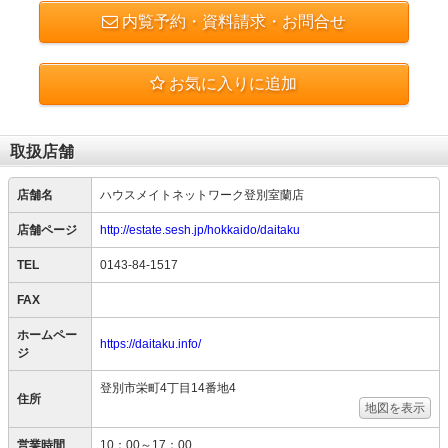
内覧予約・資料請求・お問合せ
お気に入りに追加
取扱店舗
店舗名
ハウスメイトネットワーク登別室蘭店
店舗ページ
http://estate.sesh.jp/hokkaido/daitaku
TEL
0143-84-1517
FAX
ホームペー
https://daitaku.info/
ジ
登別市栄町4丁目14番地4
住所
地図を表示
営業時間
10：00～17：00