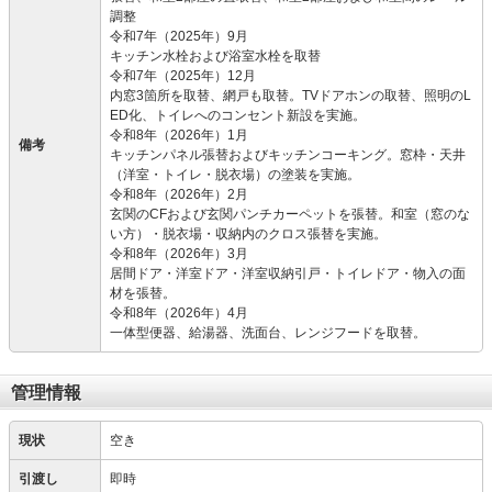
調整
令和7年（2025年）9月
キッチン水栓および浴室水栓を取替
令和7年（2025年）12月
内窓3箇所を取替、網戸も取替。TVドアホンの取替、照明のL
ED化、トイレへのコンセント新設を実施。
令和8年（2026年）1月
備考
キッチンパネル張替およびキッチンコーキング。窓枠・天井
（洋室・トイレ・脱衣場）の塗装を実施。
令和8年（2026年）2月
玄関のCFおよび玄関パンチカーペットを張替。和室（窓のな
い方）・脱衣場・収納内のクロス張替を実施。
令和8年（2026年）3月
居間ドア・洋室ドア・洋室収納引戸・トイレドア・物入の面
材を張替。
令和8年（2026年）4月
一体型便器、給湯器、洗面台、レンジフードを取替。
管理情報
現状
空き
引渡し
即時