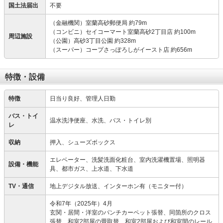
国土法届出
不要
（金融機関）室蘭高砂郵便局 約79m
（コンビニ）セイコーマート室蘭高砂2丁目店 約100m
周辺施設
（公園）高砂3丁目公園 約328m
（スーパー）コープさっぽろしがイースト店 約656m
特徴・設備
特徴
日当り良好、管理人日勤
バス・トイ
温水洗浄便座、水洗、バス・トイレ別
レ
収納
押入、シューズボックス
エレベーター、洗髪洗面化粧台、室内洗濯機置場、照明器
設備・機能
具、都市ガス、上水道、下水道
TV・通信
地上デジタル放送、インターホン有（モニター付）
令和7年（2025年）4月
玄関・居間・洋室のパンチカーペット張替、同箇所のクロス
張替、和室2部屋の畳取替、和室2部屋および和室間のレール