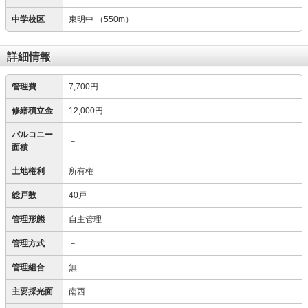
中学校区
東明中
（550m）
詳細情報
管理費
7,700円
修繕積立金
12,000円
バルコニー
－
面積
土地権利
所有権
総戸数
40戸
管理形態
自主管理
管理方式
－
管理組合
無
主要採光面
南西